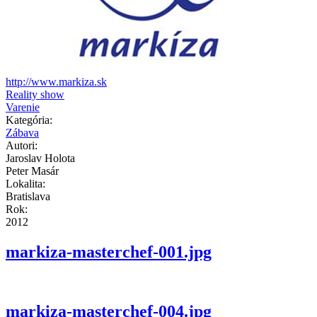
http://www.markiza.sk
Reality show
Varenie
Kategória:
Zábava
Autori:
Jaroslav Holota
Peter Masár
Lokalita:
Bratislava
Rok:
2012
markiza-masterchef-001.jpg
markiza-masterchef-004.jpg