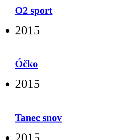
O2 sport
2015
Óčko
2015
Tanec snov
2015