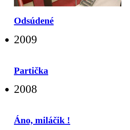
Odsúdené
2009
Partička
2008
Áno, miláčik !